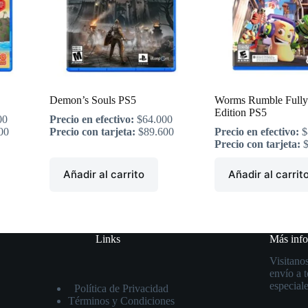
Demon’s Souls PS5
Worms Rumble Fully
Edition PS5
00
Precio en efectivo:
$
64.000
00
Precio con tarjeta:
$
89.600
Precio en efectivo:
$
Precio con tarjeta:
Añadir al carrito
Añadir al carrit
Links
Más inf
Visitanos
envío a 
especiale
Política de Privacidad
Términos y Condiciones