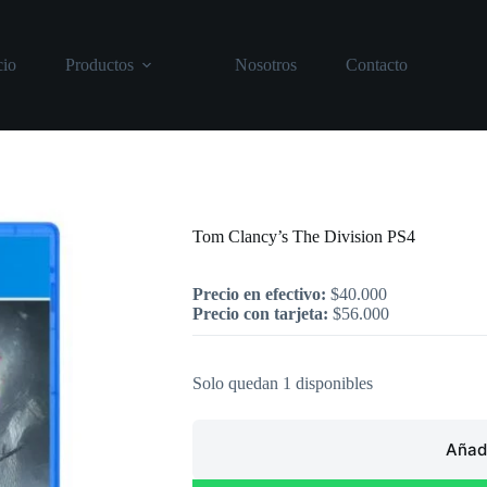
cio
Productos
Nosotros
Contacto
Inicio
/
PlayStation
/
Tom Clancy’s The 
Tom Clancy’s The Division PS4
Precio en efectivo:
$
40.000
Precio con tarjeta:
$
56.000
Solo quedan 1 disponibles
Añadi