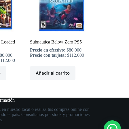
 Loaded
Subnautica Below Zero PS5
Precio en efectivo:
$
80.000
80.000
Precio con tarjeta:
$
112.000
$
112.000
o
Añadir al carrito
ormación
 en nuestro local o realizá tus compras online con
todo el país. Consultanos por stock y promociones
s.