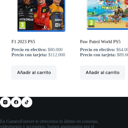
F1 2023 PS5
Paw Patrol World PS5
Precio en efectivo:
$
80.000
Precio en efectivo:
$
64.0
Precio con tarjeta:
$
112.000
Precio con tarjeta:
$
89.6
Añadir al carrito
Añadir al carrito
En GamersForever te ofrecemos lo último en consolas,
videojuegos y accesorios. Somos apasionados por el