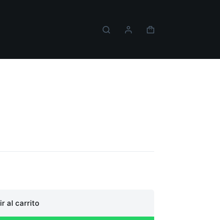
Carro
de
compra
Division PS4
r al carrito