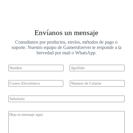
Envíanos un mensaje
Consultanos por productos, envíos, métodos de pago o
soporte. Nuestro equipo de Gamersforever te responde a la
brevedad por mail o WhatsApp.
N
o
Nombre
Apellidos
m
b
E
T
r
m
é
e
a
l
(
i
e
S
c
l
f
u
o
*
o
b
p
n
t
C
y
o
i
o
)
d
t
m
*
e
u
e
C