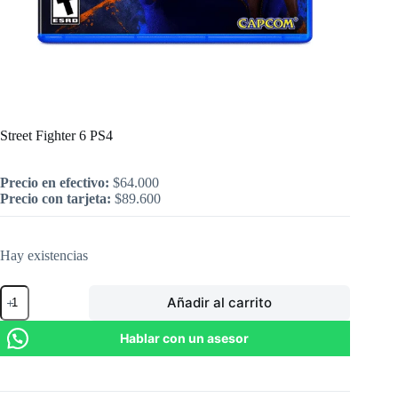
Inicio
/
PlayStation
/
Street Fighter 6 PS4
Street Fighter 6 PS4
Precio en efectivo:
$
64.000
Precio con tarjeta:
$
89.600
Hay existencias
Street
Añadir al carrito
Fighter
6
PS4
Hablar con un asesor
cantidad