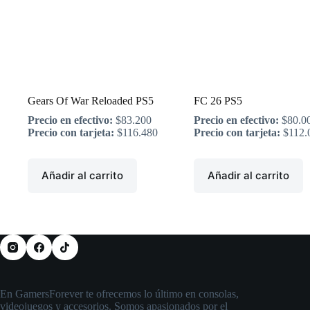
Gears Of War Reloaded PS5
FC 26 PS5
Precio en efectivo:
$
83.200
Precio en efectivo:
$
80.0
Precio con tarjeta:
$
116.480
Precio con tarjeta:
$
112.
Añadir al carrito
Añadir al carrito
En GamersForever te ofrecemos lo último en consolas,
videojuegos y accesorios. Somos apasionados por el