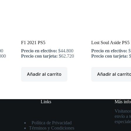
F1 2021 PS5
Lost Soul Aside PS5
00
Precio en efectivo:
$
44.800
Precio en efectivo:
$
000
Precio con tarjeta:
$
62.720
Precio con tarjeta:
Añadir al carrito
Añadir al carrit
Links
Más inf
Visitanos
envío a 
especiale
Política de Privacidad
Términos y Condiciones