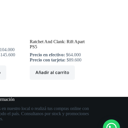
Ratchet And Clank: Rift Apart
PS5
104.000
$
145.600
Precio en efectivo:
$
64.000
Precio con tarjeta:
$
89.600
o
Añadir al carrito
ormación
 en nuestro local o realizá tus compras online con
todo el país. Consultanos por stock y promociones
s.