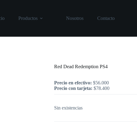
cio
Productos
Nosotros
Contacto
Inicio
/
PlayStation
/
Red Dead Redempt
Red Dead Redemption PS4
Precio en efectivo:
$
56.000
Precio con tarjeta:
$
78.400
Sin existencias