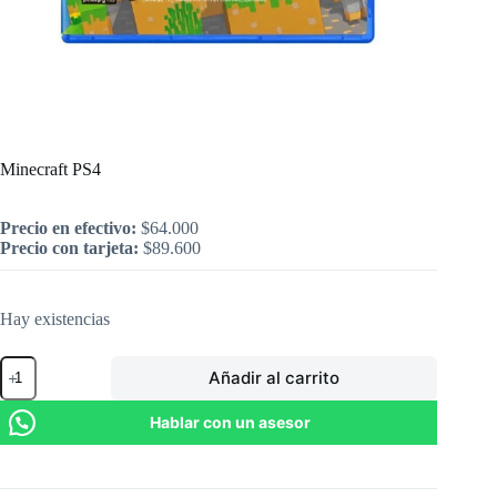
Inicio
/
PlayStation
/
Minecraft PS4
Minecraft PS4
Precio en efectivo:
$
64.000
Precio con tarjeta:
$
89.600
Hay existencias
Minecraft
Añadir al carrito
PS4
cantidad
Hablar con un asesor