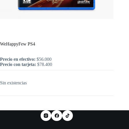
Inicio
/
PlayStation
/
WeHappyFew PS4
WeHappyFew PS4
Precio en efectivo:
$
56.000
Precio con tarjeta:
$
78.400
Sin existencias