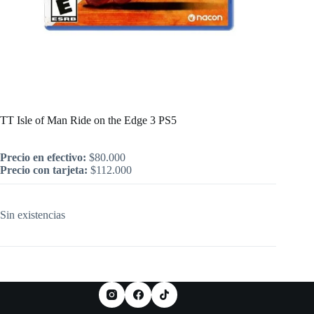
Inicio
/
PlayStation
/
Juegos
/
PS5
/
Juegos Nuevos
/
TT Isle of Man Ride on the Edge 3 PS5
TT Isle of Man Ride on the Edge 3 PS5
Precio en efectivo:
$
80.000
Precio con tarjeta:
$
112.000
Sin existencias