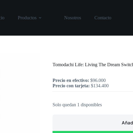
cio
Productos
Nosotros
Contacto
Inicio
/
Nintendo
/
Tomodachi Life: Liv
Tomodachi Life: Living The Dream Switc
Precio en efectivo:
$
96.000
Precio con tarjeta:
$
134.400
Solo quedan 1 disponibles
Añadi