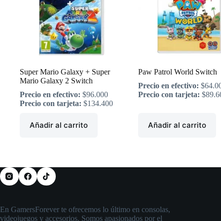
Super Mario Galaxy + Super
Paw Patrol World Switch
Mario Galaxy 2 Switch
Precio en efectivo:
$
64.0
Precio en efectivo:
$
96.000
Precio con tarjeta:
$
89.6
Precio con tarjeta:
$
134.400
Añadir al carrito
Añadir al carrito
En GamersForever te ofrecemos lo último en consolas,
videojuegos y accesorios. Somos apasionados por el