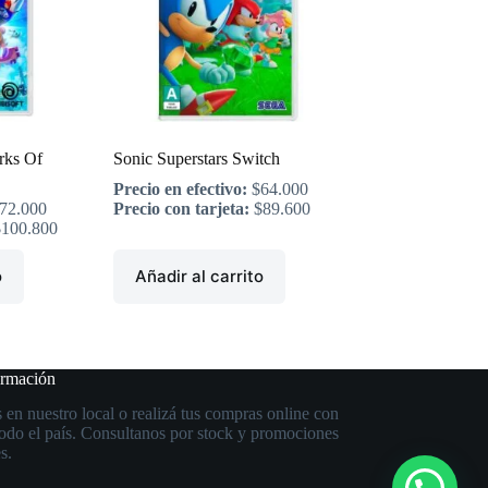
rks Of
Sonic Superstars Switch
Precio en efectivo:
$
64.000
72.000
Precio con tarjeta:
$
89.600
$
100.800
o
Añadir al carrito
ormación
 en nuestro local o realizá tus compras online con
todo el país. Consultanos por stock y promociones
s.