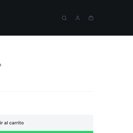
Carro
de
compra
ing The Dream Switch
h
r al carrito