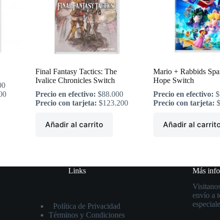
Final Fantasy Tactics: The
Mario + Rabbids Spa
Ivalice Chronicles Switch
Hope Switch
00
00
Precio en efectivo:
$
88.000
Precio en efectivo:
$
Precio con tarjeta:
$
123.200
Precio con tarjeta:
Añadir al carrito
Añadir al carrit
Links
Más inf
Visitanos
envío a 
especiale
Política de Privacidad
Términos y Condiciones