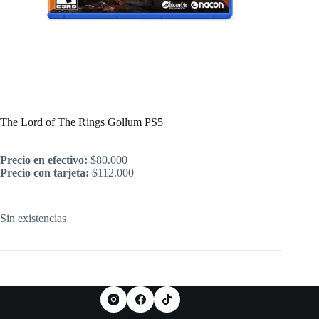
Inicio
/
PlayStation
/
Juegos
/
PS5
/
Juegos Nuevos
/
The Lord of The Rings Gollum PS5
The Lord of The Rings Gollum PS5
Precio en efectivo:
$
80.000
Precio con tarjeta:
$
112.000
Sin existencias