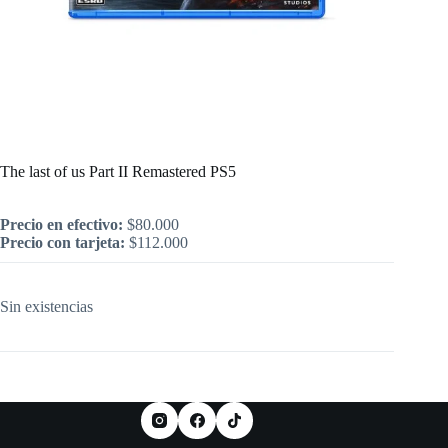
Inicio
/
PlayStation
/
Juegos
/
PS5
/
Juegos Nuevos
/
The last of us Part II Remastered PS5
The last of us Part II Remastered PS5
Precio en efectivo:
$
80.000
Precio con tarjeta:
$
112.000
Sin existencias