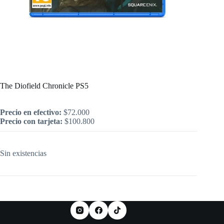
Inicio
/
PlayStation
/
Juegos
/
PS5
/
Juegos Nuevos
/
The Diofield Chronicle PS5
The Diofield Chronicle PS5
Precio en efectivo:
$
72.000
Precio con tarjeta:
$
100.800
Sin existencias