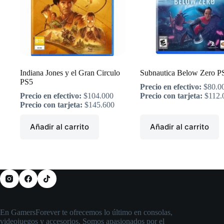
Indiana Jones y el Gran Circulo
Subnautica Below Zero P
PS5
Precio en efectivo:
$
80.0
Precio en efectivo:
$
104.000
Precio con tarjeta:
$
112.
Precio con tarjeta:
$
145.600
Añadir al carrito
Añadir al carrito
En GamersForever te ofrecemos lo último en consolas,
videojuegos y accesorios. Somos apasionados por el