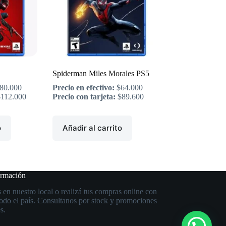
Spiderman Miles Morales PS5
80.000
Precio en efectivo:
$
64.000
$
112.000
Precio con tarjeta:
$
89.600
o
Añadir al carrito
ormación
 en nuestro local o realizá tus compras online con
todo el país. Consultanos por stock y promociones
s.