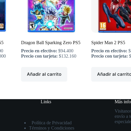
S5
Dragon Ball Sparking Zero PS5
Spider Man 2 PS5
00
Precio en efectivo:
$
94.400
Precio en efectivo:
$
000
Precio con tarjeta:
$
132.160
Precio con tarjeta:
Añadir al carrito
Añadir al carrit
Links
Más inf
Visitanos
envío a 
especiale
Política de Privacidad
Términos y Condiciones