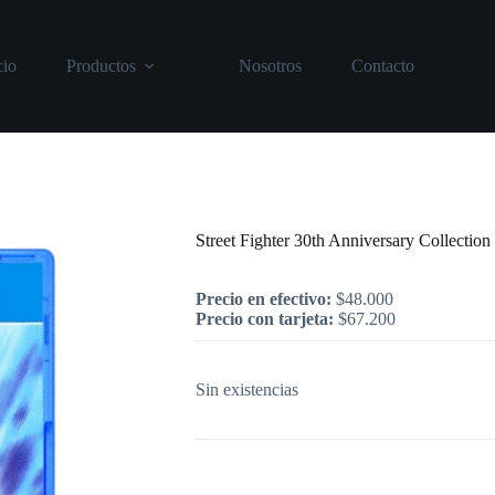
cio
Productos
Nosotros
Contacto
Inicio
/
PlayStation
/
Street Fighter 30th
Street Fighter 30th Anniversary Collectio
Precio en efectivo:
$
48.000
Precio con tarjeta:
$
67.200
Sin existencias