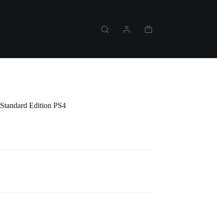
Carro
de
compra
 Anniversary Collection Standard Edition PS4
n Standard Edition PS4