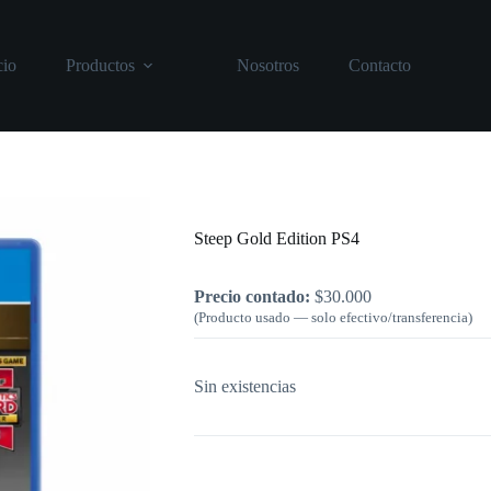
cio
Productos
Nosotros
Contacto
Inicio
/
PlayStation
/
Steep Gold Editio
Steep Gold Edition PS4
Precio contado:
$
30.000
(Producto usado — solo efectivo/transferencia)
Sin existencias