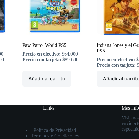
Paw Patrol World PS5
Indiana Jones y el Gr
PS5
00
Precio en efectivo:
$
64.000
00
Precio con tarjeta:
$
89.600
Precio en efectivo:
$
Precio con tarjeta:
Añadir al carrito
Añadir al carrit
Links
Más inf
Visitanos
envío a 
especiale
Política de Privacidad
Términos y Condiciones