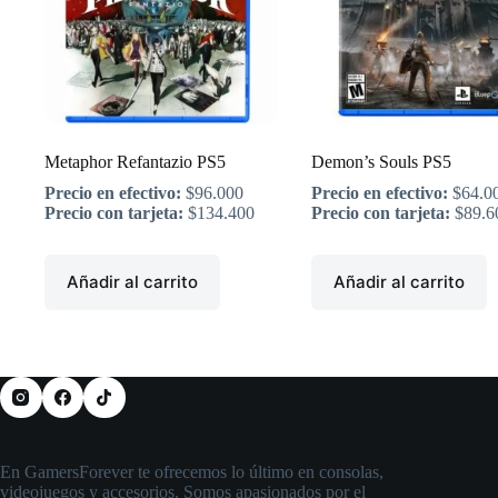
Metaphor Refantazio PS5
Demon’s Souls PS5
Precio en efectivo:
$
96.000
Precio en efectivo:
$
64.0
Precio con tarjeta:
$
134.400
Precio con tarjeta:
$
89.6
Añadir al carrito
Añadir al carrito
En GamersForever te ofrecemos lo último en consolas,
videojuegos y accesorios. Somos apasionados por el