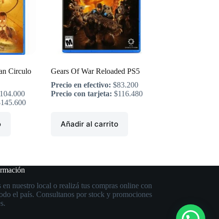
an Circulo
Gears Of War Reloaded PS5
Precio en efectivo:
$
83.200
104.000
Precio con tarjeta:
$
116.480
$
145.600
o
Añadir al carrito
ormación
 en nuestro local o realizá tus compras online con
todo el país. Consultanos por stock y promociones
s.