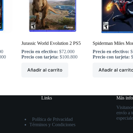
Jurassic World Evolution 2 PS5
Spiderman Miles Mor
00
Precio en efectivo:
$
72.000
Precio en efectivo:
$
000
Precio con tarjeta:
$
100.800
Precio con tarjeta:
Añadir al carrito
Añadir al carrit
Links
Más inf
Visitanos
envío a 
especiale
Política de Privacidad
Términos y Condiciones