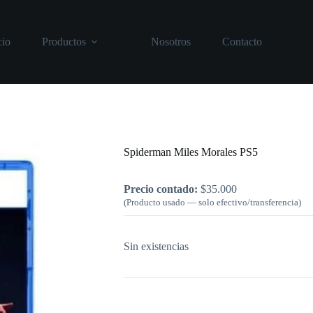
cio
Productos
Nosotros
Contacto
Inicio
/
PlayStation
/
Spiderman Miles M
Spiderman Miles Morales PS5
Precio contado:
$
35.000
(Producto usado — solo efectivo/transferencia)
Sin existencias