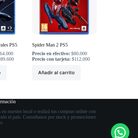
ales PS5
Spider Man 2 PS5
64.000
Precio en efectivo:
$
80.000
$
89.600
Precio con tarjeta:
$
112.000
o
Añadir al carrito
ormación
 en nuestro local o realizá tus compras online con
todo el país. Consultanos por stock y promociones
s.