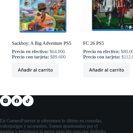
Sackboy: A Big Adventure PS5
FC 26 PS5
Precio en efectivo:
$
64.000
Precio en efectivo:
$
80.0
Precio con tarjeta:
$
89.600
Precio con tarjeta:
$
112.
Añadir al carrito
Añadir al carrito
En GamersForever te ofrecemos lo último en consolas,
videojuegos y accesorios. Somos apasionados por el
gaming y brindamos la mejor atención para que disfrutes