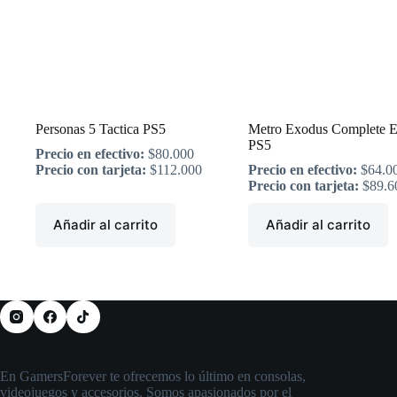
Personas 5 Tactica PS5
Metro Exodus Complete E
PS5
Precio en efectivo:
$
80.000
Precio con tarjeta:
$
112.000
Precio en efectivo:
$
64.0
Precio con tarjeta:
$
89.6
Añadir al carrito
Añadir al carrito
En GamersForever te ofrecemos lo último en consolas,
videojuegos y accesorios. Somos apasionados por el