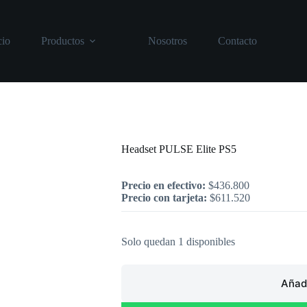
cio
Productos
Nosotros
Contacto
Inicio
/
PlayStation
/
Headset PULSE El
Headset PULSE Elite PS5
Precio en efectivo:
$
436.800
Precio con tarjeta:
$
611.520
Solo quedan 1 disponibles
Añadi