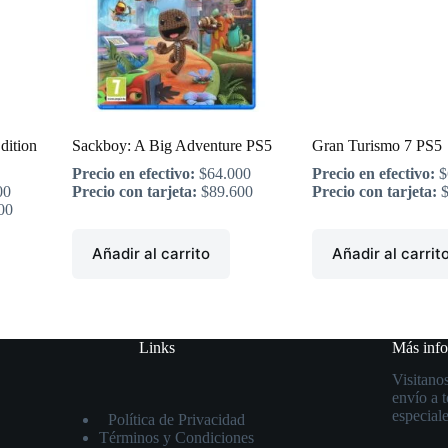
dition
Sackboy: A Big Adventure PS5
Gran Turismo 7 PS5
Precio en efectivo:
$
64.000
Precio en efectivo:
$
00
Precio con tarjeta:
$
89.600
Precio con tarjeta:
00
Añadir al carrito
Añadir al carrit
Links
Más inf
Visitanos
envío a 
especiale
Política de Privacidad
Términos y Condiciones