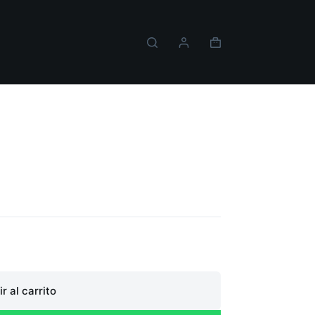
Carro
de
compra
ite PS5
r al carrito