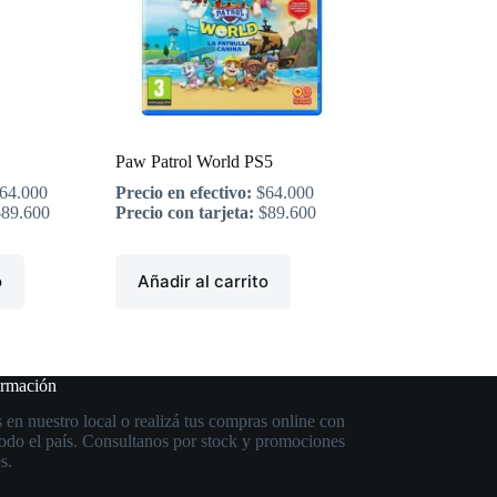
Paw Patrol World PS5
64.000
Precio en efectivo:
$
64.000
$
89.600
Precio con tarjeta:
$
89.600
o
Añadir al carrito
ormación
 en nuestro local o realizá tus compras online con
todo el país. Consultanos por stock y promociones
s.