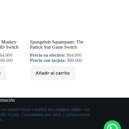
r Monkey
Spongebob Squarepants: The
 HD Switch
Patrick Star Game Switch
64.000
Precio en efectivo:
$
64.000
$
89.600
Precio con tarjeta:
$
89.600
o
Añadir al carrito
ormación
 en nuestro local o realizá tus compras online con
todo el país. Consultanos por stock y promociones
s.