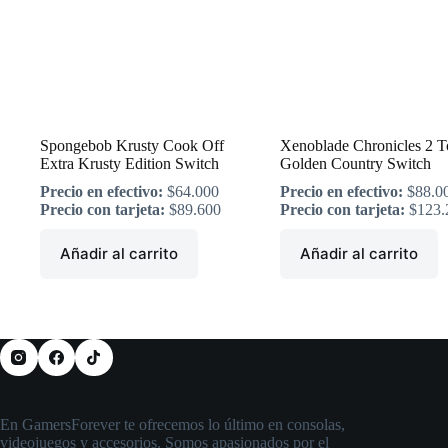
Spongebob Krusty Cook Off
Xenoblade Chronicles 2 T
Extra Krusty Edition Switch
Golden Country Switch
Precio en efectivo:
$
64.000
Precio en efectivo:
$
88.0
Precio con tarjeta:
$
89.600
Precio con tarjeta:
$
123.
Añadir al carrito
Añadir al carrito
En GamersForever te ofrecemos lo último en consolas,
videojuegos y accesorios. Somos apasionados por el