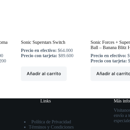
orna
Sonic Superstars Switch
Sonic Forces + Supe
Ball – Banana Blitz
Precio en efectivo:
$
64.000
00
Precio con tarjeta:
$
89.600
Precio en efectivo:
$
200
Precio con tarjeta:
Añadir al carrito
Añadir al carrit
Links
Más inf
Visitanos
envío a 
especiale
Política de Privacidad
Términos y Condiciones