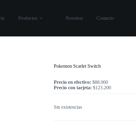
cio
Productos
Nosotros
Contacto
Inicio
/
Nintendo
/
Pokemon Scarlet Swi
Pokemon Scarlet Switch
Precio en efectivo:
$
88.000
Precio con tarjeta:
$
123.200
Sin existencias