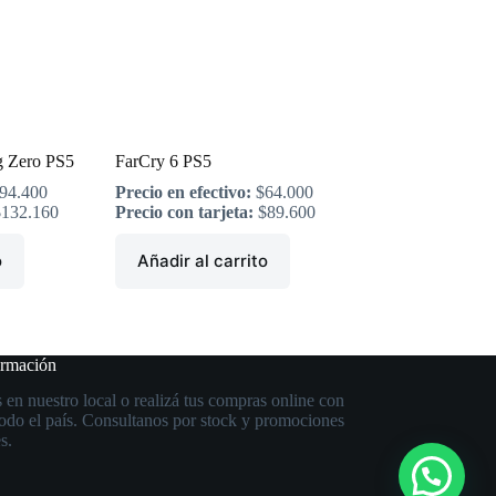
g Zero PS5
FarCry 6 PS5
94.400
Precio en efectivo:
$
64.000
$
132.160
Precio con tarjeta:
$
89.600
o
Añadir al carrito
ormación
 en nuestro local o realizá tus compras online con
todo el país. Consultanos por stock y promociones
s.