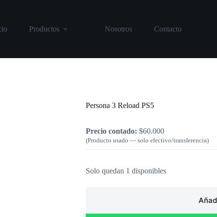
cio
Productos
Nosotros
Contacto
Inicio
/
PlayStation
/
Persona 3 Reload 
Persona 3 Reload PS5
Precio contado:
$
60.000
(Producto usado — solo efectivo/transferencia)
Solo quedan 1 disponibles
Añadi