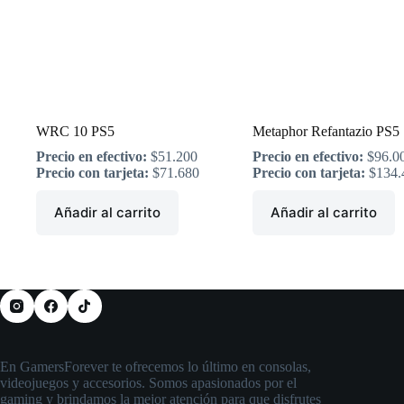
WRC 10 PS5
Metaphor Refantazio PS5
Precio en efectivo:
$
51.200
Precio en efectivo:
$
96.0
Precio con tarjeta:
$
71.680
Precio con tarjeta:
$
134.
Añadir al carrito
Añadir al carrito
En GamersForever te ofrecemos lo último en consolas,
videojuegos y accesorios. Somos apasionados por el
gaming y brindamos la mejor atención para que disfrutes