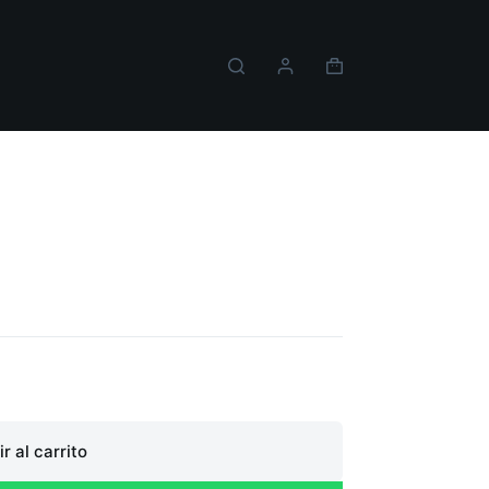
Carro
de
compra
PS5
r al carrito