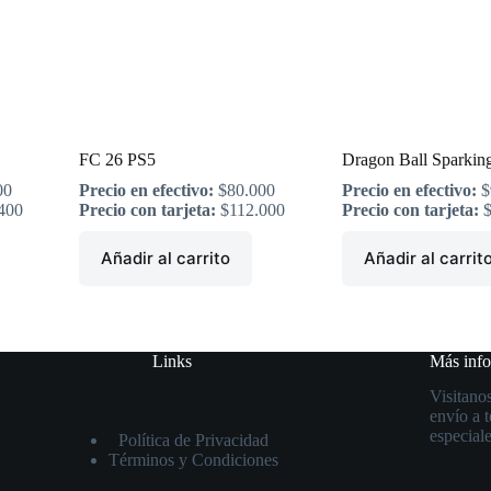
FC 26 PS5
Dragon Ball Sparkin
00
Precio en efectivo:
$
80.000
Precio en efectivo:
$
400
Precio con tarjeta:
$
112.000
Precio con tarjeta:
Añadir al carrito
Añadir al carrit
Links
Más inf
Visitanos
envío a 
especiale
Política de Privacidad
Términos y Condiciones