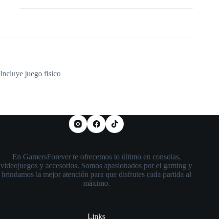
Descripción
Incluye juego fisico
En GamersForever te ofrecemos lo último en consolas,
videojuegos y accesorios. Somos apasionados por el gaming y
brindamos la mejor atención para que disfrutes cada partida al
máximo.
Links