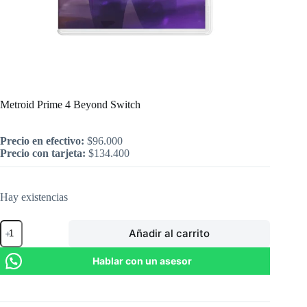
Inicio
/
Nintendo
/
Metroid Prime 4 Beyond Switch
Metroid Prime 4 Beyond Switch
Precio en efectivo:
$
96.000
Precio con tarjeta:
$
134.400
Hay existencias
Metroid
Añadir al carrito
Prime
4
Beyond
Hablar con un asesor
Switch
cantidad