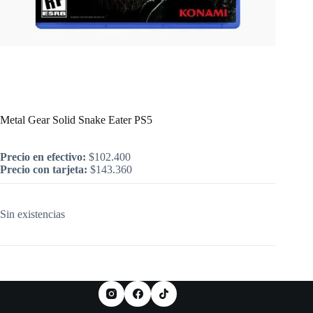
Inicio
/
PlayStation
/
Juegos
/
PS5
/
Juegos Nuevos
/
Metal Gear Solid Snake Eater PS5
Metal Gear Solid Snake Eater PS5
Precio en efectivo:
$
102.400
Precio con tarjeta:
$
143.360
Sin existencias