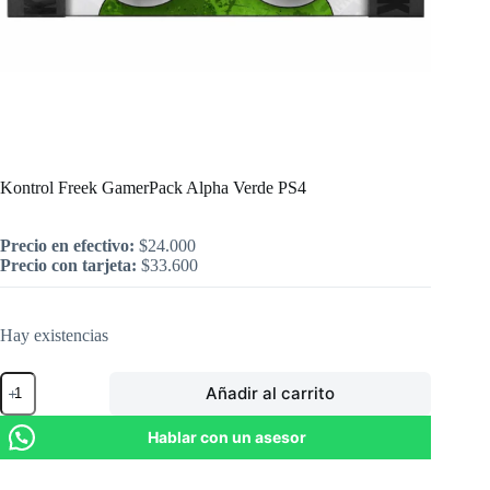
Inicio
/
PlayStation
/
Kontrol Freek GamerPack Alpha Verde PS4
Kontrol Freek GamerPack Alpha Verde PS4
Precio en efectivo:
$
24.000
Precio con tarjeta:
$
33.600
Hay existencias
Kontrol
Añadir al carrito
Freek
GamerPack
Alpha
Hablar con un asesor
Verde
PS4