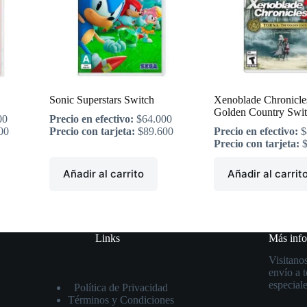
Sonic Superstars Switch
Xenoblade Chronicle
Golden Country Swi
00
Precio en efectivo:
$
64.000
00
Precio con tarjeta:
$
89.600
Precio en efectivo:
$
Precio con tarjeta:
Añadir al carrito
Añadir al carrit
Links
Más inf
Visitanos
envío a 
especiale
Política de Privacidad
Términos y Condiciones