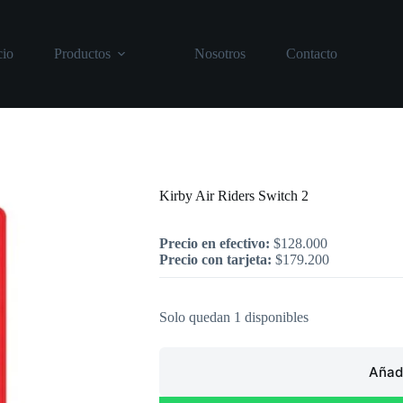
cio
Productos
Nosotros
Contacto
Inicio
/
Nintendo
/
Kirby Air Riders Swi
Kirby Air Riders Switch 2
Precio en efectivo:
$
128.000
Precio con tarjeta:
$
179.200
Solo quedan 1 disponibles
Añadi