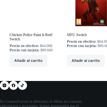
Chicken Police Paint It Red!
SIFU Switch
Switch
Precio en efectivo:
$
64.0
Precio en efectivo:
$
64.000
Precio con tarjeta:
$
89.6
Precio con tarjeta:
$
89.600
Añadir al carrito
Añadir al carrito
En GamersForever te ofrecemos lo último en consolas,
videojuegos y accesorios. Somos apasionados por el