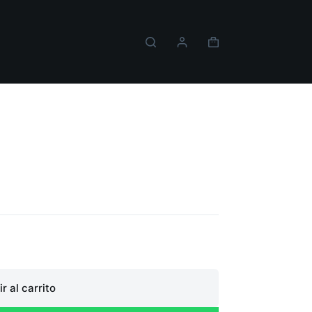
Carro
de
compra
tch 2
r al carrito