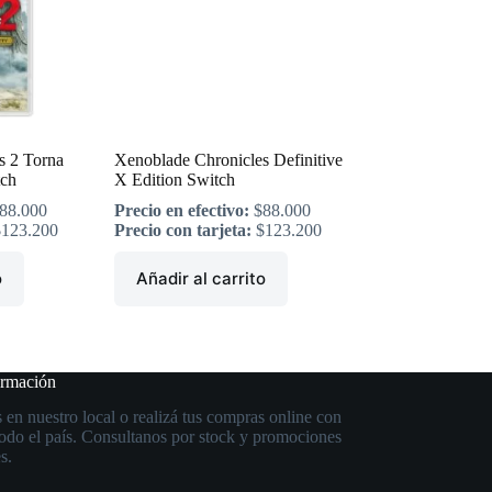
s 2 Torna
Xenoblade Chronicles Definitive
tch
X Edition Switch
88.000
Precio en efectivo:
$
88.000
$
123.200
Precio con tarjeta:
$
123.200
o
Añadir al carrito
ormación
 en nuestro local o realizá tus compras online con
todo el país. Consultanos por stock y promociones
s.