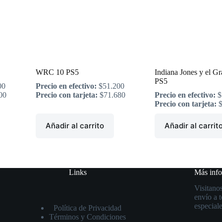
WRC 10 PS5
Indiana Jones y el Gr
PS5
00
Precio en efectivo:
$
51.200
00
Precio con tarjeta:
$
71.680
Precio en efectivo:
$
Precio con tarjeta:
Añadir al carrito
Añadir al carrit
Links
Más inf
Visitanos
envío a 
especiale
Política de Privacidad
Términos y Condiciones