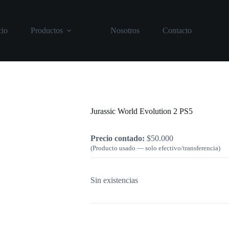
cio
Productos
Nosotros
Contacto
Inicio
/
PlayStation
/
Jurassic World Evo
Jurassic World Evolution 2 PS5
Precio contado:
$
50.000
(Producto usado — solo efectivo/transferencia)
Sin existencias