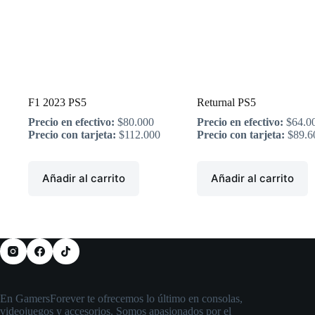
F1 2023 PS5
Returnal PS5
Precio en efectivo:
$
80.000
Precio en efectivo:
$
64.0
Precio con tarjeta:
$
112.000
Precio con tarjeta:
$
89.6
Añadir al carrito
Añadir al carrito
En GamersForever te ofrecemos lo último en consolas,
videojuegos y accesorios. Somos apasionados por el