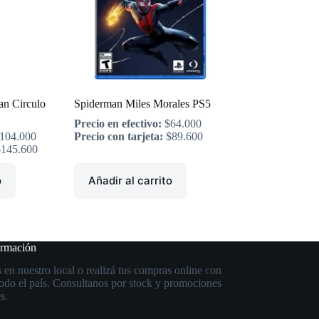
an Circulo
Spiderman Miles Morales PS5
Precio en efectivo:
$
64.000
104.000
Precio con tarjeta:
$
89.600
$
145.600
o
Añadir al carrito
ormación
 en nuestro local o realizá tus compras online con
todo el país. Consultanos por stock y promociones
s.