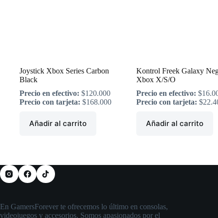
Joystick Xbox Series Carbon
Kontrol Freek Galaxy Ne
Black
Xbox X/S/O
Precio en efectivo:
$
120.000
Precio en efectivo:
$
16.0
Precio con tarjeta:
$
168.000
Precio con tarjeta:
$
22.4
Añadir al carrito
Añadir al carrito
En GamersForever te ofrecemos lo último en consolas,
videojuegos y accesorios. Somos apasionados por el