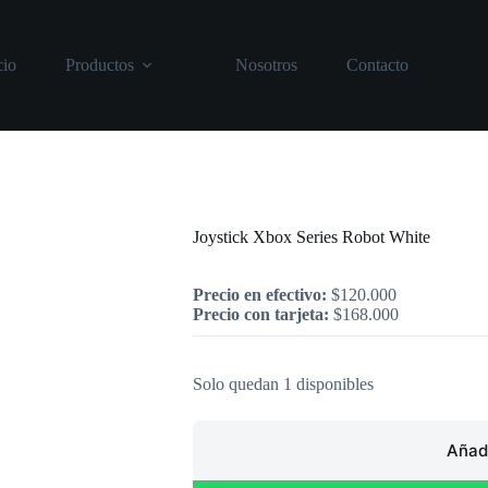
cio
Productos
Nosotros
Contacto
Inicio
/
Xbox
/
Joystick Xbox Series Ro
Joystick Xbox Series Robot White
Precio en efectivo:
$
120.000
Precio con tarjeta:
$
168.000
Solo quedan 1 disponibles
Añadi