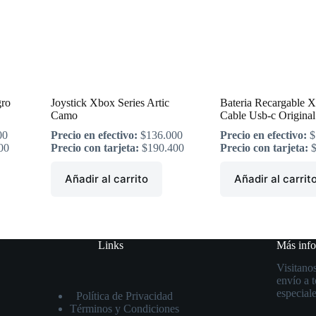
gro
Joystick Xbox Series Artic
Bateria Recargable 
Camo
Cable Usb-c Original
00
Precio en efectivo:
$
136.000
Precio en efectivo:
$
00
Precio con tarjeta:
$
190.400
Precio con tarjeta:
Añadir al carrito
Añadir al carrit
Links
Más inf
Visitanos
envío a 
especiale
Política de Privacidad
Términos y Condiciones