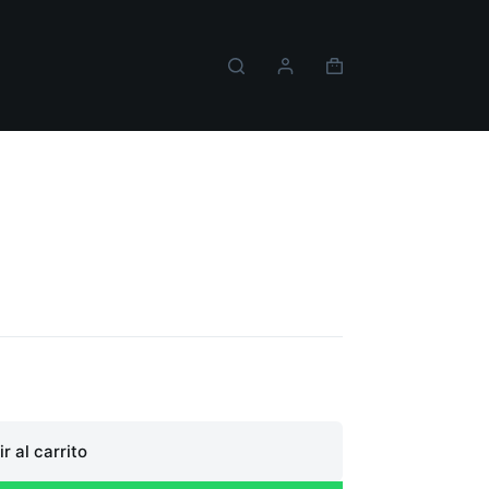
Carro
de
compra
bot White
r al carrito