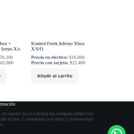
Xbox +
Kontrol Freek Inferno Xbox
 Series X/s
X/S/O
59.200
Precio en efectivo:
$
16.000
$
82.880
Precio con tarjeta:
$
22.400
o
Añadir al carrito
ormación
 en nuestro local o realizá tus compras online con
todo el país. Consultanos por stock y promociones
s.