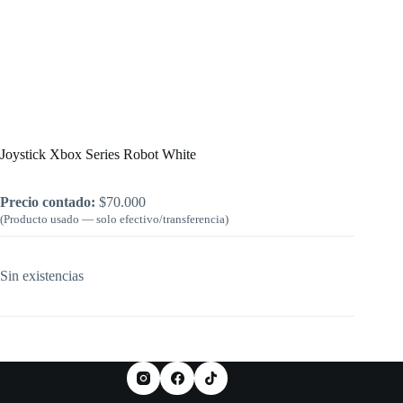
Inicio
/
Consolas y Accesorios Usados
/
Joystick Xbox Series Robot White
Joystick Xbox Series Robot White
Precio contado:
$
70.000
(Producto usado — solo efectivo/transferencia)
Sin existencias