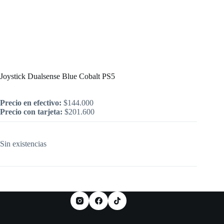
Inicio
/
PlayStation
/
Joystick Dualsense Blue Cobalt PS5
Joystick Dualsense Blue Cobalt PS5
Precio en efectivo:
$
144.000
Precio con tarjeta:
$
201.600
Sin existencias