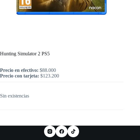
Inicio
/
PlayStation
/
Juegos
/
PS5
/
Juegos Nuevos
/
Hunting Simulator 2 PS5
Hunting Simulator 2 PS5
Precio en efectivo:
$
88.000
Precio con tarjeta:
$
123.200
Sin existencias