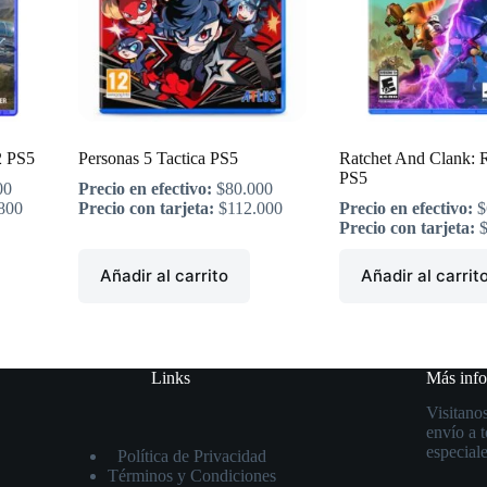
2 PS5
Personas 5 Tactica PS5
Ratchet And Clank: R
PS5
00
Precio en efectivo:
$
80.000
800
Precio con tarjeta:
$
112.000
Precio en efectivo:
$
Precio con tarjeta:
Añadir al carrito
Añadir al carrit
Links
Más inf
Visitanos
envío a 
especiale
Política de Privacidad
Términos y Condiciones