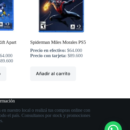
ift Apart
Spiderman Miles Morales PS5
Precio en efectivo:
$
64.000
64.000
Precio con tarjeta:
$
89.600
$
89.600
o
Añadir al carrito
ormación
 en nuestro local o realizá tus compras online con
todo el país. Consultanos por stock y promociones
s.