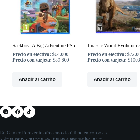
Sackboy: A Big Adventure PS5
Jurassic World Evolution 
Precio en efectivo:
$
64.000
Precio en efectivo:
$
72.0
Precio con tarjeta:
$
89.600
Precio con tarjeta:
$
100.
Añadir al carrito
Añadir al carrito
En GamersForever te ofrecemos lo último en consolas,
videojuegos y accesorios. Somos apasionados por el