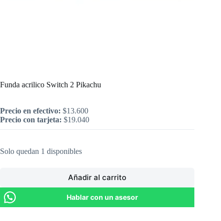
Inicio
/
Nintendo
/
Accesorios
/
Funda acrilico Switch 2 Pikachu
Funda acrilico Switch 2 Pikachu
Precio en efectivo:
$
13.600
Precio con tarjeta:
$
19.040
Solo quedan 1 disponibles
Añadir al carrito
Hablar con un asesor