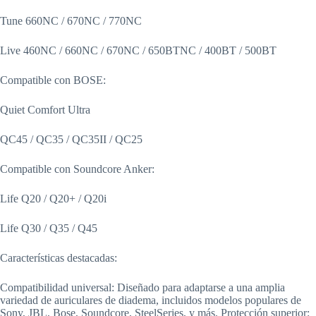
Tune 660NC / 670NC / 770NC
Live 460NC / 660NC / 670NC / 650BTNC / 400BT / 500BT
Compatible con BOSE:
Quiet Comfort Ultra
QC45 / QC35 / QC35II / QC25
Compatible con Soundcore Anker:
Life Q20 / Q20+ / Q20i
Life Q30 / Q35 / Q45
Características destacadas:
Compatibilidad universal: Diseñado para adaptarse a una amplia
variedad de auriculares de diadema, incluidos modelos populares de
Sony, JBL, Bose, Soundcore, SteelSeries, y más. Protección superior: