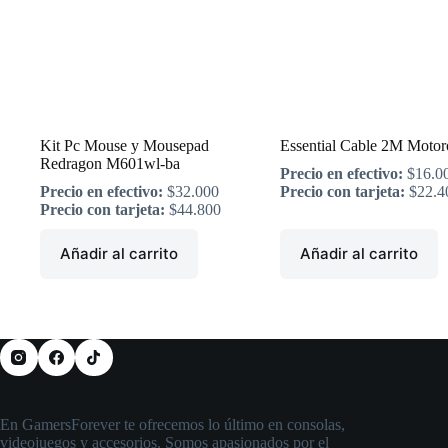
Kit Pc Mouse y Mousepad
Essential Cable 2M Motor
Redragon M601wl-ba
Precio en efectivo:
$
16.0
Precio en efectivo:
$
32.000
Precio con tarjeta:
$
22.4
Precio con tarjeta:
$
44.800
Añadir al carrito
Añadir al carrito
En GamersForever te ofrecemos lo último en consolas,
videojuegos y accesorios. Somos apasionados por el