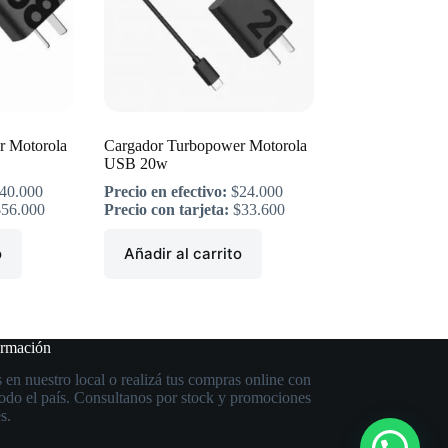
r Motorola
Cargador Turbopower Motorola
USB 20w
40.000
Precio en efectivo:
$
24.000
$
56.000
Precio con tarjeta:
$
33.600
o
Añadir al carrito
ormación
 en nuestro local o realizá tus compras online con
todo el país. Consultanos por stock y promociones
s.