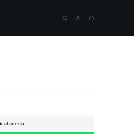
Carro
de
compra
WD 1TB
r al carrito