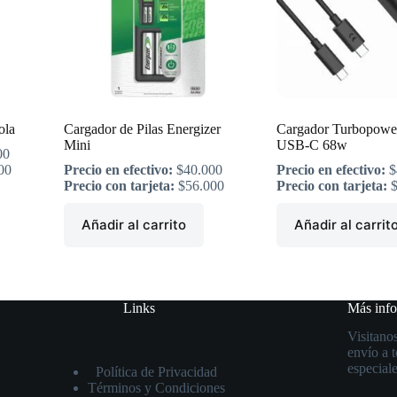
ola
Cargador de Pilas Energizer
Cargador Turbopowe
Mini
USB-C 68w
00
00
Precio en efectivo:
$
40.000
Precio en efectivo:
$
Precio con tarjeta:
$
56.000
Precio con tarjeta:
Añadir al carrito
Añadir al carrit
Links
Más inf
Visitanos
envío a 
especiale
Política de Privacidad
Términos y Condiciones