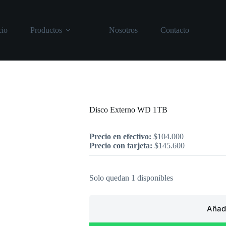
cio
Productos
Nosotros
Contacto
Inicio
/
Computación
/
Disco Externo 
Disco Externo WD 1TB
Precio en efectivo:
$
104.000
Precio con tarjeta:
$
145.600
Solo quedan 1 disponibles
Añadi